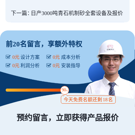
下一篇：
日产3000吨青石机制砂全套设备及报价
前20名留言，享额外特权
0元
设计方案
0元
成本分析
0元
利润分析
0元
安装指导
90
%
今天免费名额还剩
18
名
预约留言，立即获得产品报价