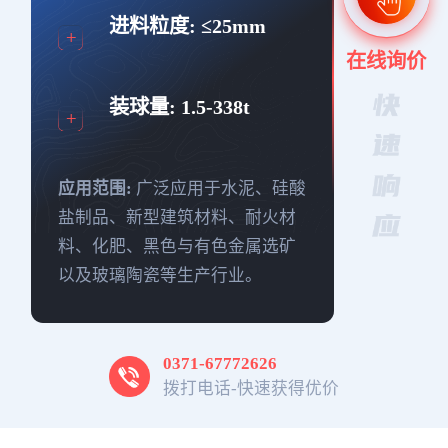
进料粒度:
≤25mm
在线询价
装球量:
1.5-338t
应用范围:
广泛应用于水泥、硅酸
盐制品、新型建筑材料、耐火材
料、化肥、黑色与有色金属选矿
以及玻璃陶瓷等生产行业。
0371-67772626
拨打电话-快速获得优价