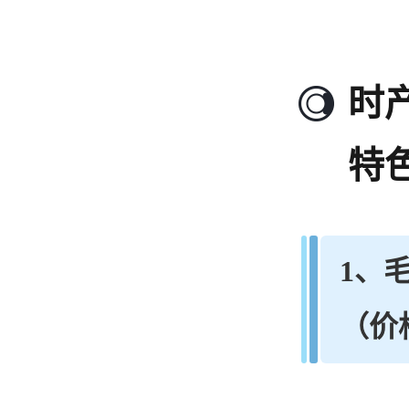
时
特
1、
毛
（价