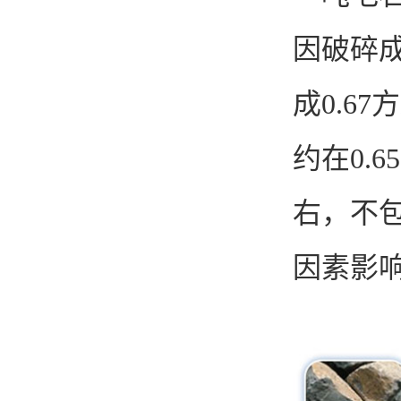
因破碎
成0.6
约在0.
右，不
因素影