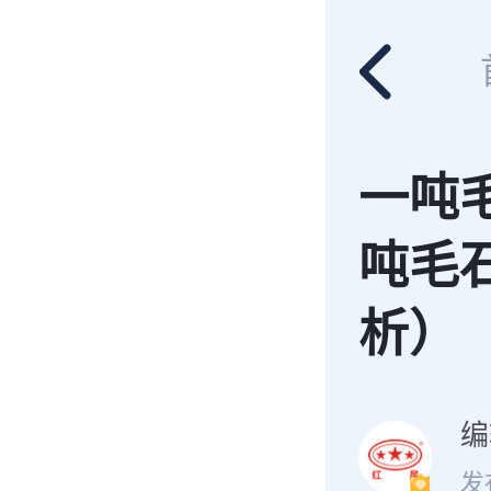
一吨
吨毛
析）
编
发布