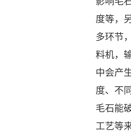
影响毛
度等，
多环节
料机，
中会产
度、不
毛石能
工艺等