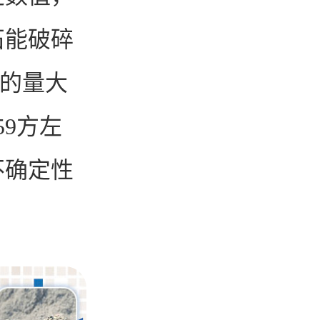
石能破碎
子的量大
59方左
不确定性