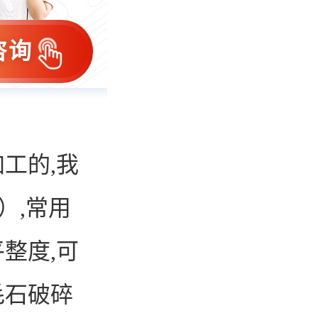
咨询
工的,我
）,常用
整度,可
毛石破碎