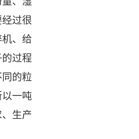
粉量、湿
要经过很
碎机、给
子的过程
不同的粒
所以一吨
求、生产