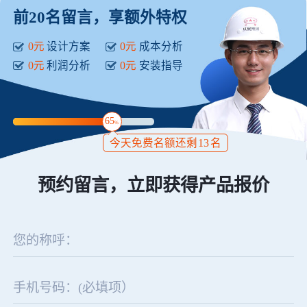
前20名留言，享额外特权
0元
设计方案
0元
成本分析
0元
利润分析
0元
安装指导
65
%
今天免费名额还剩
13
名
预约留言，立即获得产品报价